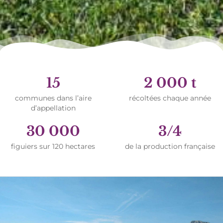
15
2 000 t
La Figue de Solliès en chiffres
communes dans l’aire
récoltées chaque année
d’appellation
30 000
3/4
figuiers sur 120 hectares
de la production française