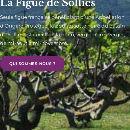
La Figue de Solliès
Seule figue française bénéficiant d’une Appellation
d’Origine Protégée, la bourjassotte noire du bassin
de Solliès est cueillie à la main, verger après verger,
de mi-août à mi-novembre.
QUI SOMMES-NOUS ?