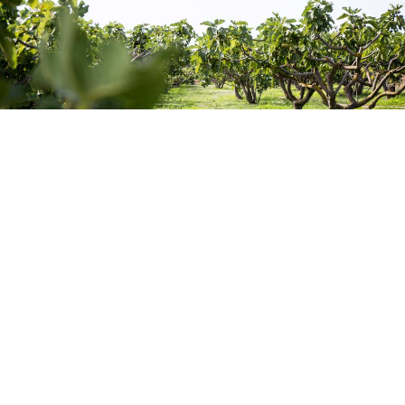
LES PRODUCTEURS
Un savoir-faire transmis depuis des
générations
Une centaine d’arboriculteurs conduit aujourd’hui 120
hectares de vergers, soit 30 000 figuiers pour environ 2
000 tonnes par an. Tous les vergers sont piétonniers :